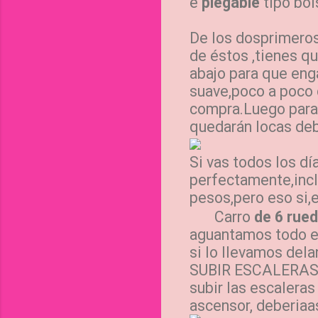
e
plegable
tipo bol
De los dosprimeros 
de éstos ,tienes qu
abajo para que enga
suave,poco a poco d
compra.Luego para p
quedarán locas deba
Si vas todos los d
perfectamente,incl
pesos,pero eso si,e
Carro
de 6 rue
aguantamos todo el
si lo llevamos del
SUBIR ESCALERAS.S
subir las escaler
ascensor, deberiaa