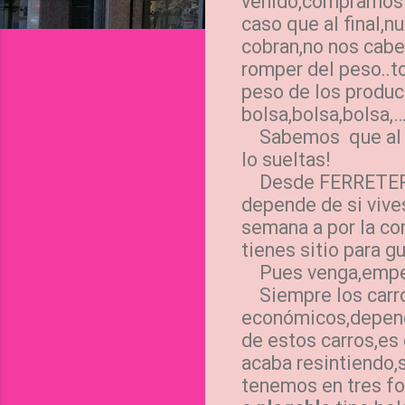
venido,compramos c
caso que al final,n
cobran,no nos cabe
romper del peso..t
peso de los produc
bolsa,bolsa,bolsa,…
Sabemos que al pr
lo sueltas!
Desde FERRETERIA
depende de si vives
semana a por la com
tienes sitio para g
Pues venga,emp
Siempre los carr
económicos,dependi
de estos carros,es 
acaba resintiendo,si
tenemos en tres f