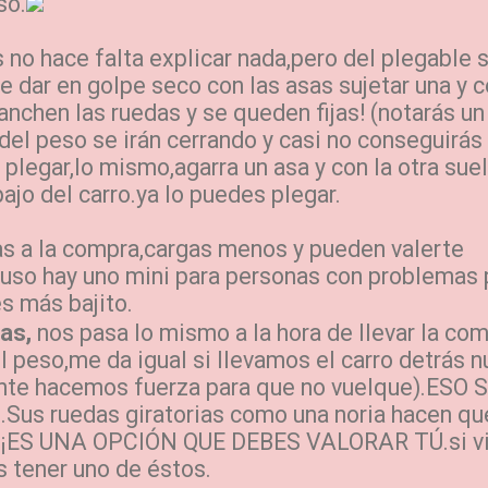
so.
no hace falta explicar nada,pero del plegable sí
e dar en golpe seco con las asas sujetar una y co
nchen las ruedas y se queden fijas! (notarás un 
el peso se irán cerrando y casi no conseguirás 
legar,lo mismo,agarra un asa y con la otra suel
jo del carro.ya lo puedes plegar.
ías a la compra,cargas menos y pueden valerte
uso hay uno mini para personas con problemas p
s más bajito.
das,
nos pasa lo mismo a la hora de llevar la c
 peso,me da igual si llevamos el carro detrás nu
ante hacemos fuerza para que no vuelque).ESO
us ruedas giratorias como una noria hacen que
as ¡ES UNA OPCIÓN QUE DEBES VALORAR TÚ.si vi
s tener uno de éstos.