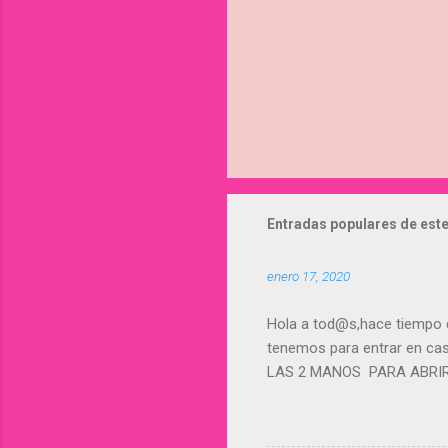
Entradas populares de este
enero 17, 2020
Hola a tod@s,hace tiempo
tenemos para entrar en cas
LAS 2 MANOS PARA ABRIRLA!!
Muchísim@s usuari@s lo hac
Otra cosa que hacem@s,sobr
Depende cual pongamos, la 