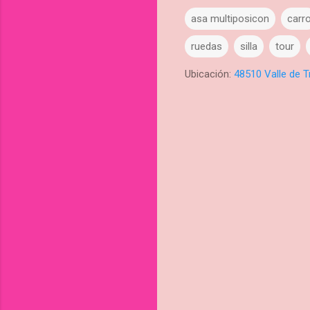
asa multiposicon
carr
ruedas
silla
tour
Ubicación:
48510 Valle de T
C
o
m
e
n
t
a
r
i
o
s