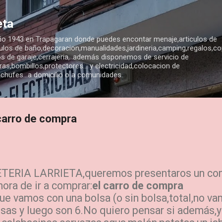
Ir al contenido principal
eta
año 1943 en Trapagaran donde puedes encontar menaje,articulos de
ticulos de baño,decoracion,manualidades,jardineria,camping,regalos,co
s de garaje,cerrajeria,..además disponemos de servicio de
ras,bombillos,protectores... y electricidad,colocacion de
chufes...a domicilio o a comunidades.
 carro de compra
ERIA LARRIETA,queremos presentaros un co
hora de ir a comprar:
el carro de compra
 vamos con una bolsa (o sin bolsa,total,no v
osas y luego son 6.No quiero pensar si además