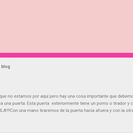
 blog
 que no estamos por aquí pero hay una cosa importante que debe
a una puerta. Esta puerta exteriormente tiene un pomo o tirador y
!Con una mano tiraremos de la puerta hacia afuera y con la otra 
en con una mano y eso implica rotura de llaves y el mal funcionam
e todo en invierno, es poner burletes en la puerta porque entra mu
cerradura no funcionará. Cerrarás la Oserta pero es posible que no