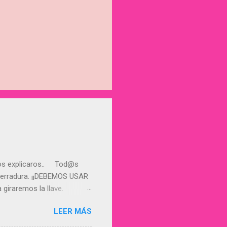
mos explicaros.. Tod@s
 cerradura. ¡¡DEBEMOS USAR
giraremos la llave.
iento de la cerradura.
LEER MÁS
cho aire. ¡¡CUIDADO!!!
 puedas abrirla... Os