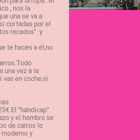
ón para la ropa…el
co , nos la
ue una se va a
si cortadas por el
"los recados" y
 te haces a él,no
arros.Todo
s una vez a la
i vas en coche,si
más
5€.El "hándicap"
razo y el hombro se
ipo de carros lo
 moderno y