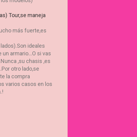
e los modelos)
rias) Tour,se maneja
ucho más fuerte,es
 lados).Son ideales
un armario...O si vas
.Nunca ,su chasis ,es
Por otro lado,se
nte la compra
s varios casos en los
.!