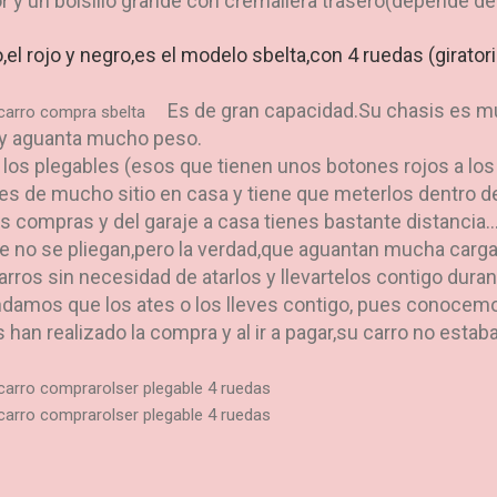
ior y un bolsillo grande con cremallera trasero(depende d
o,el rojo y negro,es el modelo sbelta,con 4 ruedas (girato
Es de gran capacidad.Su chasis es m
y aguanta mucho peso.
los plegables (esos que tienen unos botones rojos a los
s de mucho sitio en casa y tiene que meterlos dentro de 
s compras y del garaje a casa tienes bastante distancia..
e no se pliegan,pero la verdad,que aguantan mucha carga.
arros sin necesidad de atarlos y llevartelos contigo dura
ndamos que los ates o los lleves contigo, pues conocemo
an realizado la compra y al ir a pagar,su carro no estaba