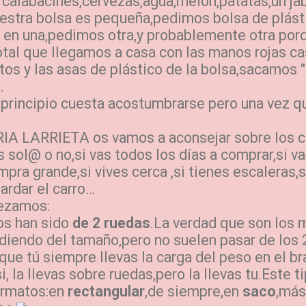
alabacines,cervezas,agua,melón,patatas,un jab
uestra bolsa es pequeña,pedimos bolsa de plásti
 en una,pedimos otra,y probablemente otra porq
otal que llegamos a casa con las manos rojas ca
tos y las asas de plástico de la bolsa,sacamos 
.
incipio cuesta acostumbrarse pero una vez que
 LARRIETA os vamos a aconsejar sobre los c
 sol@ o no,si vas todos los días a comprar,si va
pra grande,si vives cerca ,si tienes escaleras,s
uardar el carro…
ezamos:
os han sido
de 2 ruedas
.La verdad que son los 
endo del tamaño,pero no suelen pasar de los 2
que tú siempre llevas la carga del peso en el b
, la llevas sobre ruedas,pero la llevas tu.Este t
ormatos:en
rectangular
,de siempre,en
saco
,más