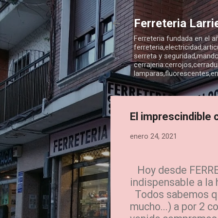
Ferreteria Larri
Ferreteria fundada en el 
ferreteria,electricidad,ar
serreta y seguridad,mando
cerrajeria:cerrojos,cerradu
lamparas,fluorescentes,en
El imprescindible
enero 24, 2021
Hoy desde FERRET
indispensable a la 
Todos sabemos que
mucho...)
a por 2 c