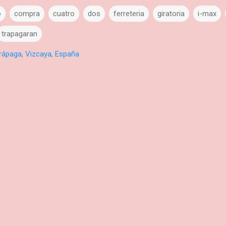
o
compra
cuatro
dos
ferreteria
giratoria
i-max
trapagaran
rápaga, Vizcaya, España