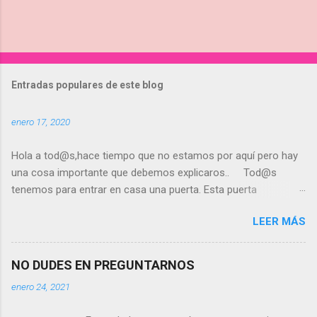
Entradas populares de este blog
enero 17, 2020
Hola a tod@s,hace tiempo que no estamos por aquí pero hay
una cosa importante que debemos explicaros.. Tod@s
tenemos para entrar en casa una puerta. Esta puerta
exteriormente tiene un pomo o tirador y cerradura. ¡¡DEBEMOS
LEER MÁS
USAR LAS 2 MANOS PARA ABRIRLA!!!Con una mano
tiraremos de la puerta hacia afuera y con la otra giraremos la
llave. Muchísim@s usuari@s lo hacen con una mano y eso
NO DUDES EN PREGUNTARNOS
implica rotura de llaves y el mal funcionamiento de la
enero 24, 2021
cerradura. Otra cosa que hacem@s,sobre todo en invierno,
es poner burletes en la puerta porque entra mucho aire.