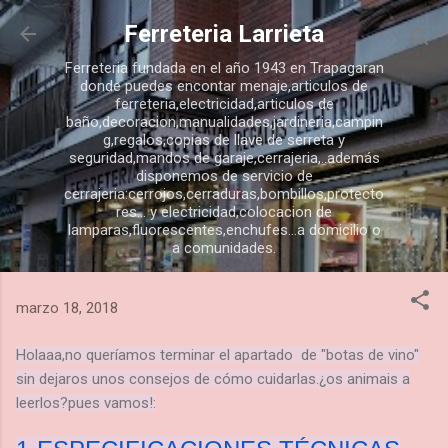
Ir al contenido principal
Ferreteria Larrieta
Ferreteria fundada en el año 1943 en Trapagaran
donde puedes encontar menaje,articulos de
ferreteria,electricidad,articulos de
baño,decoracion,manualidades,jardineria,campin
g,regalos,copias de llave de serreta y
seguridad,mandos de garaje,cerrajeria,..además
disponemos de servicio de
cerrajeria:cerrojos,cerraduras,bombillos,protecto
res... y electricidad,colocacion de
lamparas,fluorescentes,enchufes...a domicilio o
a comunidades.
marzo 18, 2018
Holaaa,no queríamos terminar el apartado de "botas de vino"
sin dejaros unos consejos de cómo cuidarlas.¿os animais a
leerlos?pues vamos!: