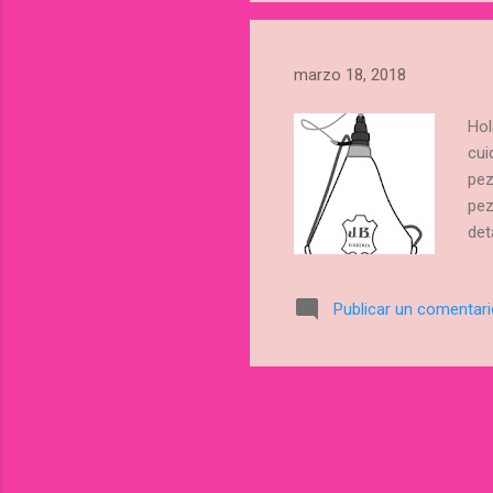
marzo 18, 2018
Hol
cui
pez
pez
det
cal
tal
Publicar un comentar
con
con
2. 