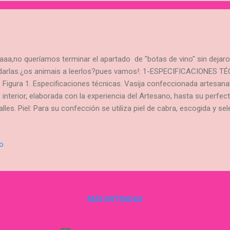
aaa,no queríamos terminar el apartado de "botas de vino" sin deja
darlas.¿os animais a leerlos?pues vamos!: 1-ESPECIFICACIONES TÉC
 Figura 1. Especificaciones técnicas. Vasija confeccionada artesana
 interior, elaborada con la experiencia del Artesano, hasta su perfe
alles. Piel: Para su confección se utiliza piel de cabra, escogida y 
idad. Cosido hermético. Brocal de melamina: (Boquilla) elaborado de
ler, tiene la característica de que es indeformable con el tiempo. Pez
io
 pez o resina vegetal. MANUAL DE USO Figura 2. Manual de uso. 1. Lava
 agua. Recomendamos realizar esta operación habitualmente como c
Llenar su interior con vino, se puede ayudar de un embudo para facilita
MÁS ENTRADAS