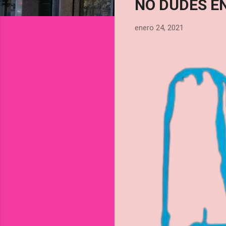
NO DUDES E
n
t
enero 24, 2021
r
a
d
a
s