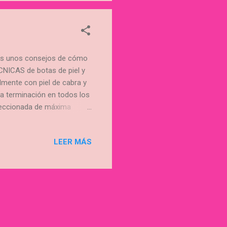
ros unos consejos de cómo
NICAS de botas de piel y
lmente con piel de cabra y
cta terminación en todos los
seleccionada de máxima
 forma artesanal en nuestro
: Interior impermeabilizado
LEER MÁS
r el interior de la bota,
ualquier otro recipiente.
r su llenado. 3...