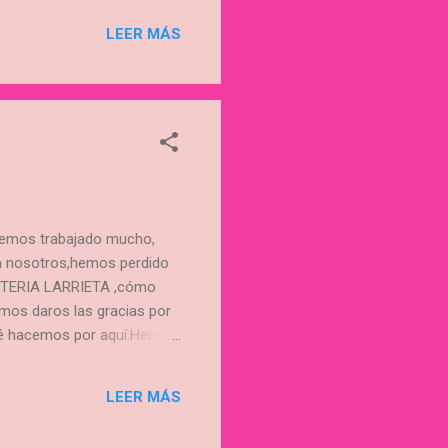
 dinero,un móvil,una
usan hasta que dejas e"el
LEER MÁS
BIERTOS PARA CADETES,O DE
olvidables y casi casi si
 hemos trabajado mucho,
 a nosotros,hemos perdido
RRETERIA LARRIETA ,cómo
emos daros las gracias por
qué hacemos por aquí.Hemos
to.Nos imaginamos que
os fallos de principiantes
LEER MÁS
book ,aparte del blog,, y