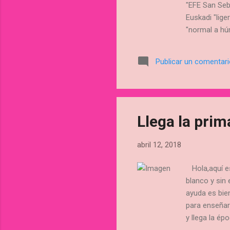
"EFE San Seb
Euskadi "lige
"normal a húm
será debido a
parte de est
Publicar un comentar
acumuladas. 
Margarita Mar
Llega la prim
abril 12, 2018
Hola,aquí est
blanco y sin 
ayuda es bie
para enseñar
y llega la ép