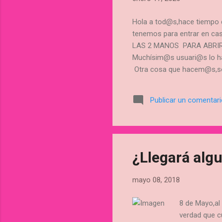
Hola a tod@s,hace tiempo
tenemos para entrar en cas
LAS 2 MANOS PARA ABRIRLA!!
Muchísim@s usuari@s lo hac
Otra cosa que hacem@s,sobr
Depende cual pongamos, la 
aconsejamos que para verifi
Publicar un comentar
la cerradura funciona, el pr
que est...
¿Llegará alg
mayo 08, 2018
8 de Mayo,al 
verdad que cu