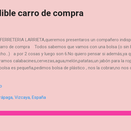
dible carro de compra
ERRETERIA LARRIETA,queremos presentaros un compañero indispens
 carro de compra Todos sabemos que vamos con una bolsa (o sin b
o...) a por 2 cosas y luego son 6.No quiero pensar si además,ya
amos calabacines,cervezas,agua,melón,patatas,un jabón para la ro
a bolsa es pequeña,pedimos bolsa de plástico , nos la cobran,no nos
e otra porque una se va a romper del peso..total que llegamos a c
s por el peso de los productos y las asas de plástico de la bolsa,s
io
bolsa,…. Sabemos que al principio cuesta acostumbrarse pero una v
sde FERRETERIA LARRIETA os vamos a aconsejar sobre los carros.
rápaga, Vizcaya, España
vas todos los días a co...