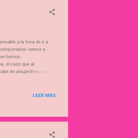
able a la hora de ir a
olsa,total,no vamos a
 que hemos
pa…el caso que al
 cabe en una,pedimos otra,y
asa con las manos rojas
acamos "los recados" y
ez que te haces a él,no lo
LEER MÁS
Todo depende de si vives