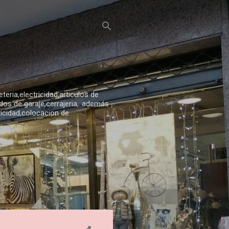
eria,electricidad,articulos de
os de garaje,cerrajeria,..además
ricidad,colocacion de