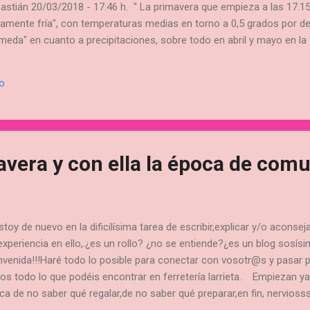
astián 20/03/2018 - 17:46 h. " La primavera que empieza a las 17.1
ramente fría", con temperaturas medias en torno a 0,5 grados por deb
eda" en cuanto a precipitaciones, sobre todo en abril y mayo en la 
l "persistente" anticiclón de las Azores, que también "ha estado ahí
e invierno, que ha sido catalogado como "muy húmedo" por el "import
io
La delegada territorial de la Agencia Estatal de Meteorología (AEMET
tín, ha obtenido esas conclusiones del balanc...
avera y con ella la época de comu
oy de nuevo en la dificilísima tarea de escribir,explicar y/o aconseja
experiencia en ello,.¿es un rollo? ¿no se entiende?¿es un blog sosísi
nvenida!!!Haré todo lo posible para conectar con vosotr@s y pasar
os todo lo que podéis encontrar en ferretería larrieta. Empiezan ya
oca de no saber qué regalar,de no saber qué preparar,en fin, nervios