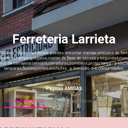
Ir al contenido principal
Ferreteria Larrieta
1943 en Trapagaran donde puedes encontar menaje,articulos de ferret
rdineria,camping,regalos,copias de llave de serreta y seguridad,mand
io de cerrajeria:cerrojos,cerraduras,bombillos,protectores... y elect
lamparas,fluorescentes,enchufes...a domicilio o a comunidades.
Páginas AMIGAS
PÁGINA PRINCIPAL
TUS FERRETEROS.COM
IBILI