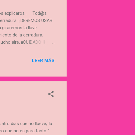
mos explicaros.. Tod@s
 cerradura. ¡¡DEBEMOS USAR
giraremos la llave.
iento de la cerradura.
cho aire. ¡¡CUIDADO!!!
 puedas abrirla... Os
 la puerta abierta. Si así
LEER MÁS
s interiores,en la puerta
tro dias que no llueve,..la
o que no es para tanto.."