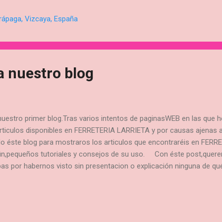
emos que hoy en día,el regalo que más se hace para una comunión,es
 no os olvidéis de un bonito regalo de los de siempre,de los que se 
rápaga, Vizcaya, España
independizas,¡algún@s incluso se los llevan! SON LOS FAMOSOS CU
 con el grabado de su nombre y fecha del día de la comunión son in
ransferibles! p...
a nuestro blog
uestro primer blog.Tras varios intentos de paginasWEB en las que
articulos disponibles en FERRETERIA LARRIETA y por causas ajenas
o éste blog para mostraros los articulos que encontraréis en FE
 fin,pequeños tutoriales y consejos de su uso. Con éste post,quer
pas por habernos visto sin presentacion o explicación ninguna de 
os y publicaciones para practicar pues somos super novatos en és
eriencia y podremos hacer un tandém con vosotros.Disculpad nuestr
 juntos que dure años. De todas formas podéis seguirnos por face