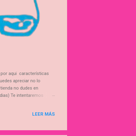
 por aqui características
uedes apreciar no lo
 tienda no dudes en
 dias) Te intentaremos
és comprarlo y no puedes
 realizar el pago por bizum
LEER MÁS
s ponerte en contacto con