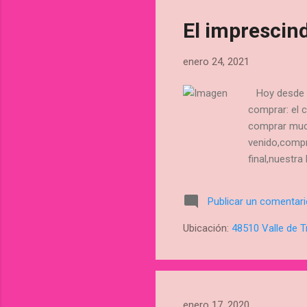
El imprescin
enero 24, 2021
Hoy desde F
comprar: el
comprar much
venido,compr
final,nuestr
probablement
casi cortada
Publicar un comentar
bolsa,bolsa,
sueltas! De
Ubicación:
48510 Valle de T
sol@ o no,si 
enero 17, 2020