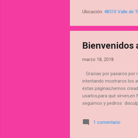
Larrieta,sab
consola,pero
Ubicación:
48510 Valle de T
nido" y te 
COMUNIÓN,que
nos apuras,int
Bienvenidos 
marzo 18, 2018
Gracias por pasaros por n
intentando mostraros los 
éstas páginas,hemos cread
usarlos,para qué sirven,en
seguirnos y pediros discul
estado con pruebas de fot
poco a poco cogeremos exp
1 comentario
y ojalá creemos un vinculo
podéis ta...