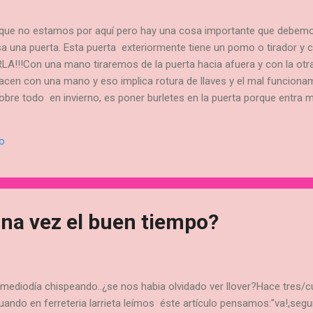
 que no estamos por aquí pero hay una cosa importante que debe
a una puerta. Esta puerta exteriormente tiene un pomo o tirador y
!Con una mano tiraremos de la puerta hacia afuera y con la otra 
en con una mano y eso implica rotura de llaves y el mal funcionam
e todo en invierno, es poner burletes en la puerta porque entra mu
cerradura no funcionará. Cerrarás la Oserta pero es posible que no
car si una cerradura funciona perfectamente probéis la cerradura con
io
oblema no está en la cerradura. El problema puede estar en las varilla
una vez el buen tiempo?
mediodía chispeando..¿se nos habia olvidado ver llover?Hace tres/cua
ando en ferreteria larrieta leímos éste artículo pensamos:"va!,segur