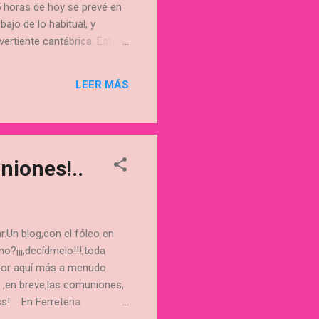
5 horas de hoy se prevé en
ajo de lo habitual, y
vertiente cantábrica. Esto
, sin moverse", la mayor
ante excedente" de lluvias
LEER MÁS
) en el País Vasco,
niones!..
r.Un blog,con el fóleo en
mo?¡¡¡,decídmelo!!!,toda
 por aquí más a menudo
 ,en breve,las comuniones,
sss! En Ferreteria