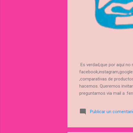
Es verdad,que por aquí no n
facebook,instagram,google m
,comparativas de producto
hacemos. Queremos invitart
preguntarnos via mail a :fe
explicar todo lo que necesit
pasar por la tienda a recog
Publicar un comentar
o trasferencia .En aproxima
nosotros por wasap :653980